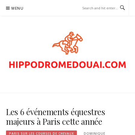
Skip
MENU
to
content
HIPPODROMEDOUAI.COM –
PARIS SUR LES COURSES DE
CHEVAUX
Les 6 événements équestres
majeurs à Paris cette année
PARIS SUR LES COURSES DE CHEVAUX
DOMINIQUE