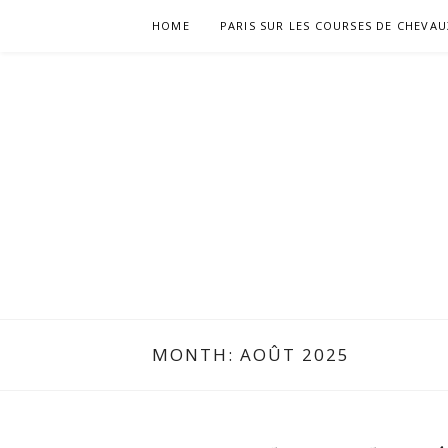
Skip
HOME
PARIS SUR LES COURSES DE CHEVAU
to
content
HIPPODRO
MONTH:
AOÛT 2025