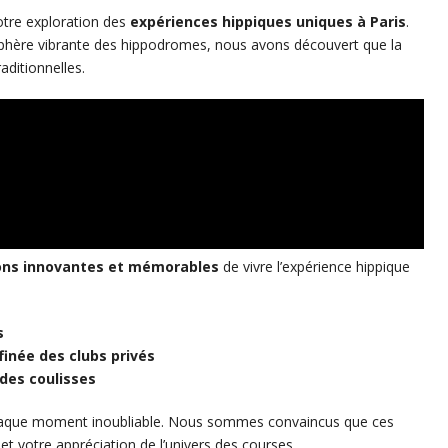
otre exploration des
expériences hippiques uniques à Paris
.
sphère vibrante des hippodromes, nous avons découvert que la
aditionnelles.
ons innovantes et mémorables
de vivre l’expérience hippique
s
finée des clubs privés
 des coulisses
aque moment inoubliable. Nous sommes convaincus que ces
t votre appréciation de l’univers des courses.