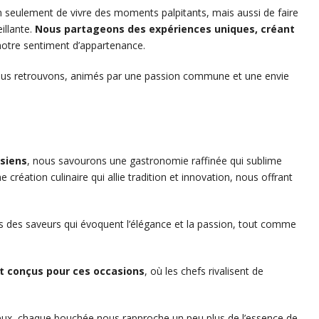
 seulement de vivre des moments palpitants, mais aussi de faire
illante.
Nous partageons des expériences uniques, créant
notre sentiment d’appartenance.
nous retrouvons, animés par une passion commune et une envie
isiens
, nous savourons une gastronomie raffinée qui sublime
création culinaire qui allie tradition et innovation, nous offrant
 des saveurs qui évoquent l’élégance et la passion, tout comme
t conçus pour ces occasions
, où les chefs rivalisent de
eux, chaque bouchée nous rapproche un peu plus de l’essence de