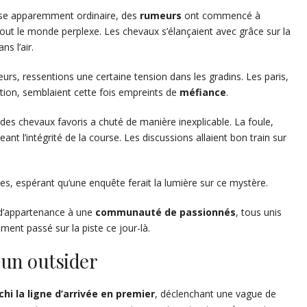
urse apparemment ordinaire, des
rumeurs
ont commencé à
é tout le monde perplexe. Les chevaux s’élançaient avec grâce sur la
s l’air.
urs, ressentions une certaine tension dans les gradins. Les paris,
ipation, semblaient cette fois empreints de
méfiance
.
 des chevaux favoris a chuté de manière inexplicable. La foule,
geant l’intégrité de la course. Les discussions allaient bon train sur
s, espérant qu’une enquête ferait la lumière sur ce mystère.
 d’appartenance à une
communauté de passionnés
, tous unis
ement passé sur la piste ce jour-là.
’un outsider
hi la ligne d’arrivée en premier
, déclenchant une vague de