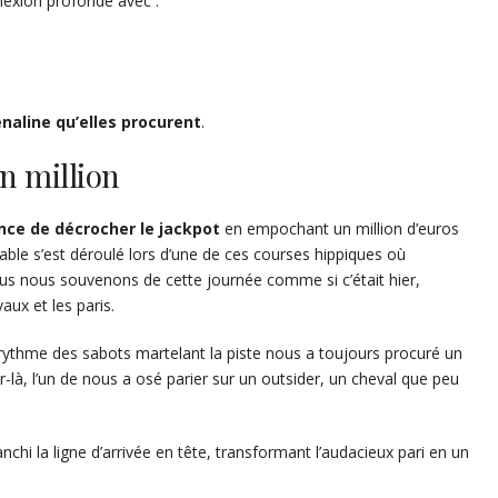
nexion profonde avec :
énaline qu’elles procurent
.
n million
ance de décrocher le jackpot
en empochant un million d’euros
ble s’est déroulé lors d’une de ces courses hippiques où
. Nous nous souvenons de cette journée comme si c’était hier,
ux et les paris.
rythme des sabots martelant la piste nous a toujours procuré un
ur-là, l’un de nous a osé parier sur un outsider, un cheval que peu
nchi la ligne d’arrivée en tête, transformant l’audacieux pari en un