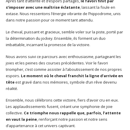
Après tant d’attente et d’espoirs partagés,
le favori finit par
s’imposer avec une maîtrise éclatante
, laissant la foule en
extase. Nous ressentons l’énergie vibrante de l’hippodrome, unis
dans notre passion pour ce moment tant attendu.
Le cheval, puissant et gracieux, semble voler sur la piste, porté par
la détermination du jockey. Ensemble, ils forment un duo
imbattable, incarnant la promesse de la victoire.
Nous avons suivi ce parcours avec enthousiasme, partageant les
joies et les peines des courses précédentes. Voir le favori
triompher, c’est comme assister à l’aboutissement de nos propres
espoirs.
Le moment où le cheval franchit la ligne d’arrivée en
tête
est gravé dans nos mémoires, symbole d’un rêve devenu
réalité.
Ensemble, nous célébrons cette victoire, fiers d’avoir cru en eux.
Les applaudissements fusent, créant une symphonie de joie
collective.
Ce triomphe nous rappelle que, parfois, l’attente
en vaut la peine
, renforçant notre passion et notre sens
d’appartenance à cet univers captivant.