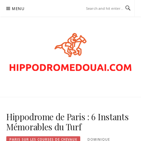
Skip
MENU
to
content
HIPPODROMEDOUAI.COM –
PARIS SUR LES COURSES DE
CHEVAUX
Hippodrome de Paris : 6 Instants
Mémorables du Turf
PARIS SUR LES COURSES DE CHEVAUX
DOMINIQUE