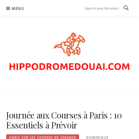
Skip
MENU
to
content
HIPPODROMEDOUAI.COM –
PARIS SUR LES COURSES DE
CHEVAUX
Journée aux Courses à Paris : 10
Essentiels à Prévoir
PARIS SUR LES COURSES DE CHEVAUX
DOMINIQUE